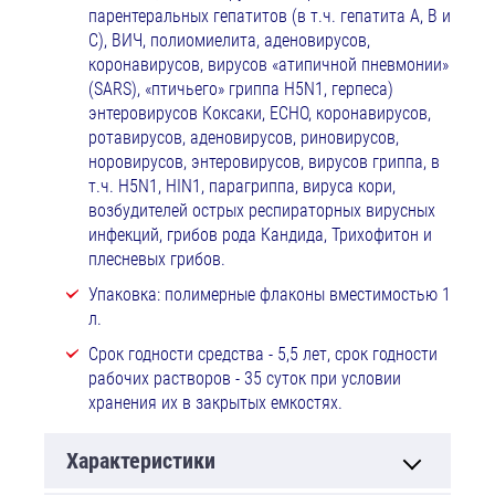
парентеральных гепатитов (в т.ч. гепатита А, В и
С), ВИЧ, полиомиелита, аденовирусов,
коронавирусов, вирусов «атипичной пневмонии»
(SARS), «птичьего» гриппа H5N1, герпеса)
энтеровирусов Коксаки, ЕСНО, коронавирусов,
ротавирусов, аденовирусов, риновирусов,
норовирусов, энтеровирусов, вирусов гриппа, в
т.ч. H5N1, HIN1, парагриппа, вируса кори,
возбудителей острых респираторных вирусных
инфекций, грибов рода Кандида, Трихофитон и
плесневых грибов.
Упаковка: полимерные флаконы вместимостью 1
л.
Срок годности средства - 5,5 лет, срок годности
рабочих растворов - 35 суток при условии
хранения их в закрытых емкостях.
Характеристики