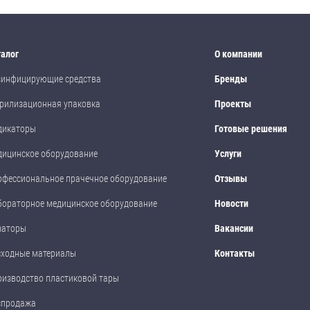
талог
О компании
зинфицирующие средства
Бренды
рилизационная упаковка
Проекты
дикаторы
Готовые решения
дицинское оборудование
Услуги
офессиональное прачечное оборудование
Отзывы
бораторное медицинское оборудование
Новости
заторы
Вакансии
сходные материалы
Контакты
оизводство пластиковой тары
спродажа