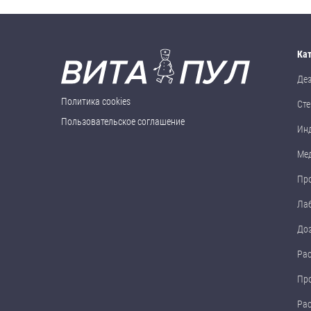
Ка
Де
Политика cookies
Сте
Пользовательское соглашение
Ин
Ме
Пр
Ла
До
Ра
Пр
Ра