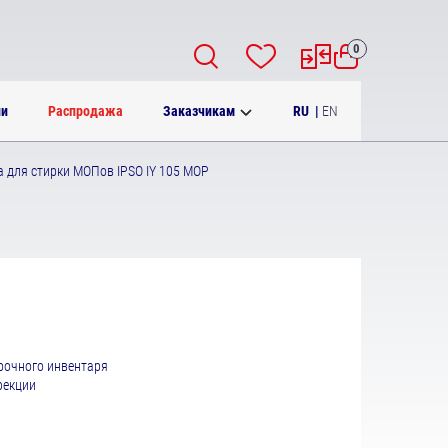
0
RU
|
EN
ии
Распродажа
Заказчикам
 для стирки МОПов IPSO IY 105 MOP
рочного инвентаря
фекции