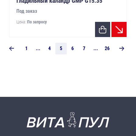
Гладильный каландр GMP G15.35
Под заказ
Цена:
По запросу
1
...
4
5
6
7
...
26